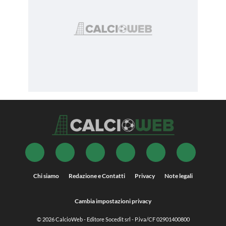
Chi siamo
Redazione e Contatti
Privacy
Note legali
Cambia impostazioni privacy
© 2026
CalcioWeb
- Editore Socedit srl - P.iva/CF 02901400800