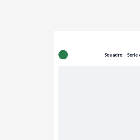
Squadre
Serie