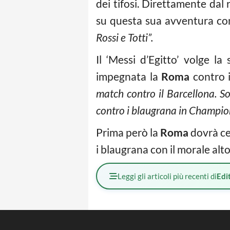
dei tifosi. Direttamente dal 
su questa sua avventura con 
Rossi e Totti”.
Il ‘Messi d’Egitto’ volge 
impegnata la
Roma
contro i
match contro il Barcellona. S
contro i blaugrana in Champio
Prima però la
Roma
dovrà cer
i blaugrana con il morale alto 
Leggi gli articoli più recenti di
Edit