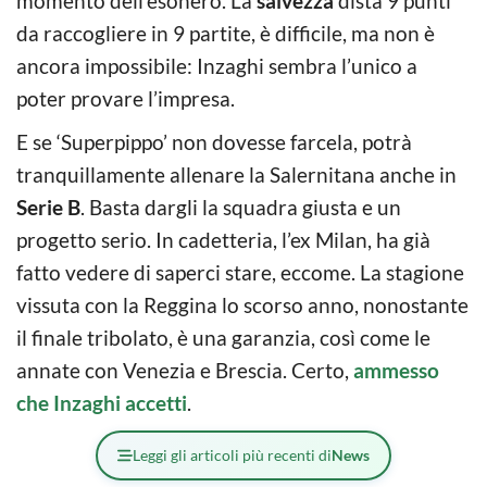
momento dell’esonero. La
salvezza
dista 9 punti
da raccogliere in 9 partite, è difficile, ma non è
ancora impossibile: Inzaghi sembra l’unico a
poter provare l’impresa.
E se ‘Superpippo’ non dovesse farcela, potrà
tranquillamente allenare la Salernitana anche in
Serie B
. Basta dargli la squadra giusta e un
progetto serio. In cadetteria, l’ex Milan, ha già
fatto vedere di saperci stare, eccome. La stagione
vissuta con la Reggina lo scorso anno, nonostante
il finale tribolato, è una garanzia, così come le
annate con Venezia e Brescia. Certo,
ammesso
che Inzaghi accetti
.
Leggi gli articoli più recenti di
News