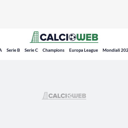
 A
Serie B
Serie C
Champions
Europa League
Mondiali 20