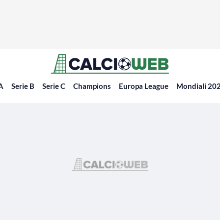
 A
Serie B
Serie C
Champions
Europa League
Mondiali 20