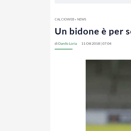
CALCIOWEB
»
NEWS
Un bidone è per s
di
Danilo Loria
11 Ott 2018 | 07:04