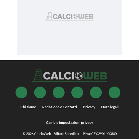
Chi siamo
Redazione e Contatti
Privacy
Note legali
Cambia impostazioni privacy
© 2026
CalcioWeb
- Editore Socedit srl - P.iva/CF 02901400800