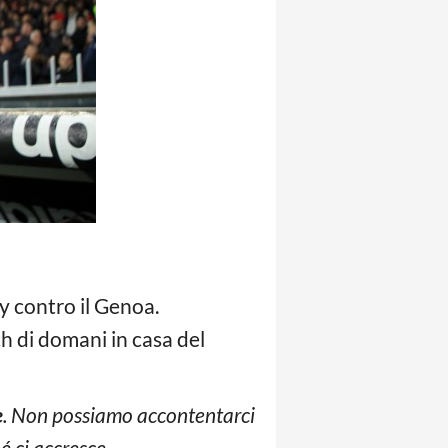
by contro il Genoa.
tch di domani in casa del
e
. Non possiamo accontentarci
hé ci accresce