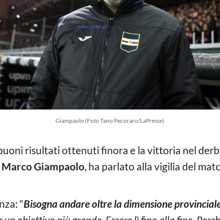
Giampaolo (Foto Tano Pecoraro/LaPresse)
oni risultati ottenuti finora e la vittoria nel der
,
Marco Giampaolo
, ha parlato alla vigilia del ma
nza: “
Bisogna andare oltre la dimensione provincial
un obiettivo più grande. Essere lì fino alla fine. Perc