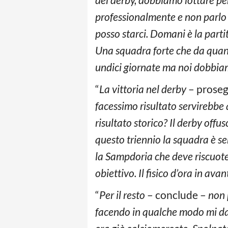
professionalmente e non parlo d
posso starci. Domani è la partit
Una squadra forte che da quand
undici giornate ma noi dobbiam
“
La vittoria nel derby
– prose
facessimo risultato servirebbe 
risultato storico? Il derby offus
questo triennio la squadra è s
la Sampdoria che deve riscuote
obiettivo. Il fisico d’ora in av
“
Per il resto
– conclude –
non p
facendo in qualche modo mi dat