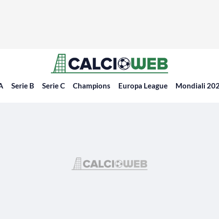
 A
Serie B
Serie C
Champions
Europa League
Mondiali 20