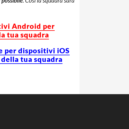
 possibile
. Così la squadra sarà
tivi Android per
la tua squadra
e per dispositivi iOS
 della tua squadra