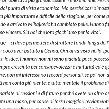
al punto di vista economico. Ma perché così dimostro a
a più importante e difficile della stagione, per come a
o è arrivato Mihajlovic ha cambiato pelle. Hanno fatt
o vincere. Sia noi che loro giochiamo per la vita
“.
gue –
ci deve permettere di sfruttare l’onda lunga de
a poco aver battuto il Genoa. Ormai va visto nello spec
ca le idee.
I numeri non mi sono piaciuti
: poco possess
empre cresciuta per consapevolezza e maturità ed è qu
re, non mi interessano i record personali, se poi non
anti non conta più niente, è tutto mentale il problema di
arlate di cessioni e di futuro perché avete un altro oss
e una mano, per cause di forza maggiori ovviamente.