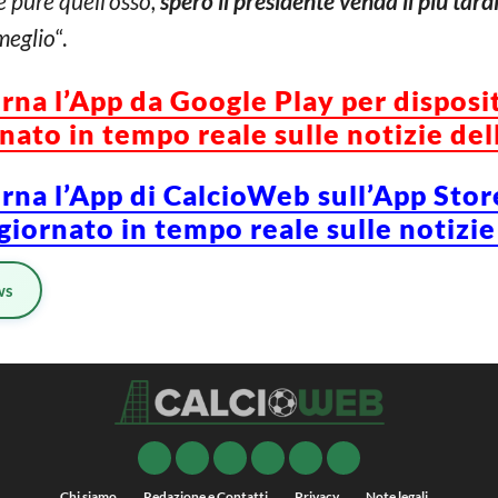
e pure quell’osso,
spero il presidente venda il più tardi
 meglio
“.
orna l’App da Google Play per disposi
ato in tempo reale sulle notizie del
orna l’App di CalcioWeb sull’App Stor
iornato in tempo reale sulle notizie
ws
Chi siamo
Redazione e Contatti
Privacy
Note legali