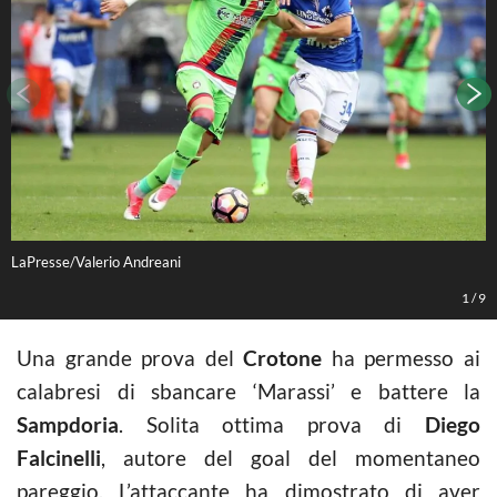
LaPresse/Valerio Andreani
L
1
/
9
Una grande prova del
Crotone
ha permesso ai
calabresi di sbancare ‘Marassi’ e battere la
Sampdoria
. Solita ottima prova di
Diego
Falcinelli
, autore del goal del momentaneo
pareggio. L’attaccante ha dimostrato di aver