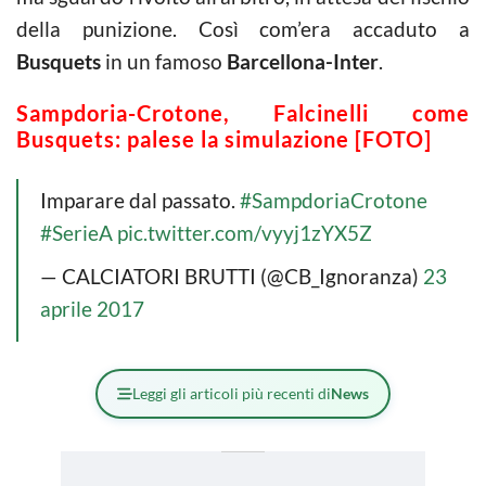
della punizione. Così com’era accaduto a
Busquets
in un famoso
Barcellona-Inter
.
Sampdoria-Crotone, Falcinelli come
Busquets: palese la simulazione [FOTO]
Imparare dal passato.
#SampdoriaCrotone
#SerieA
pic.twitter.com/vyyj1zYX5Z
— CALCIATORI BRUTTI (@CB_Ignoranza)
23
aprile 2017
Leggi gli articoli più recenti di
News