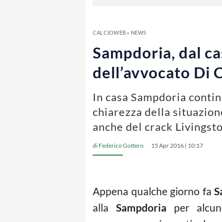
CALCIOWEB
»
NEWS
Sampdoria, dal cas
dell’avvocato Di 
In casa Sampdoria continu
chiarezza della situazion
anche del crack Livingst
di
Federico Gottero
15 Apr 2016 | 10:17
Appena qualche giorno fa
S
alla
Sampdoria
per alcune