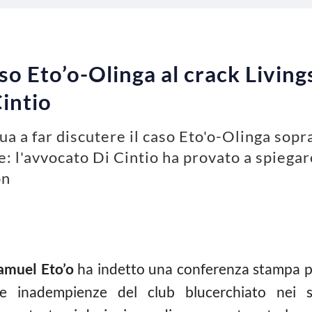
o Eto’o-Olinga al crack Living
Cintio
a a far discutere il caso Eto'o-Olinga sopr
e: l'avvocato Di Cintio ha provato a spiega
on
amuel Eto’o
ha indetto una conferenza stampa pe
 inadempienze del club blucerchiato nei suo