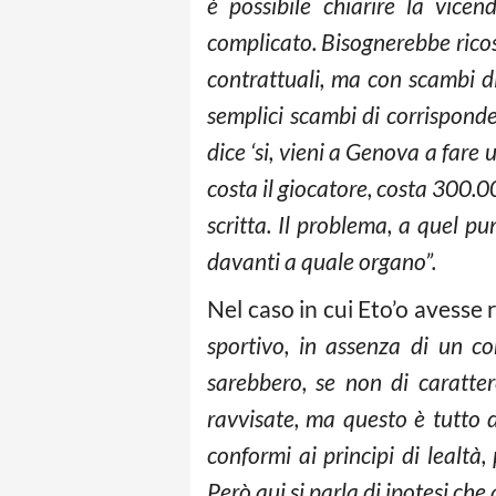
è possibile chiarire la vice
complicato. Bisognerebbe rico
contrattuali, ma con scambi di 
semplici scambi di corrisponden
dice ‘si, vieni a Genova a fare 
costa il giocatore, costa 300.0
scritta. Il problema, a quel p
davanti a quale organo”.
Nel caso in cui Eto’o avesse
sportivo, in assenza di un 
sarebbero, se non di caratte
ravvisate, ma questo è tutto d
conformi ai principi di lealtà
Però qui si parla di ipotesi che 