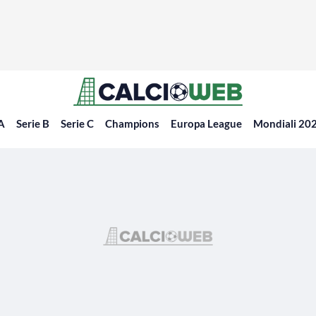
 A
Serie B
Serie C
Champions
Europa League
Mondiali 20