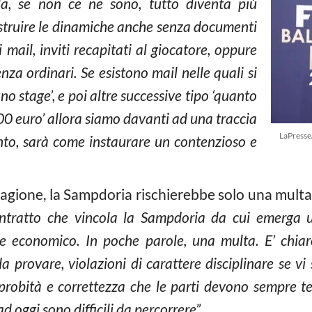
nda, se non ce ne sono, tutto diventa più
struire le dinamiche anche senza documenti
mail, inviti recapitati al giocatore, oppure
za ordinari. Se esistono mail nelle quali si
uno stage’, e poi altre successive tipo ‘quanto
00 euro’ allora siamo davanti ad una traccia
LaPress
unto, sarà come instaurare un contenzioso e
 ragione, la Sampdoria rischierebbe solo una mult
contratto che vincola la Sampdoria da cui emerga
re economico. In poche parole, una multa. E’ chia
a provare, violazioni di carattere disciplinare se 
, probità e correttezza che le parti devono sempre te
ad oggi sono difficili da percorrere”.