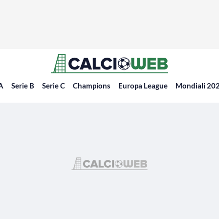
 A
Serie B
Serie C
Champions
Europa League
Mondiali 20