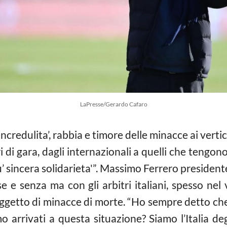
LaPresse/Gerardo Cafaro
edulita’, rabbia e timore delle minacce ai vertici d
ri di gara, dagli internazionali a quelli che ten
gono 
u’ sincera solidarieta'”. Massimo Ferrero presiden
se e senza ma con gli arbitri italiani, spesso nel
ggetto di minacce di morte. “Ho sempre detto che n
o arrivati a questa situazione? Siamo l’Italia deg