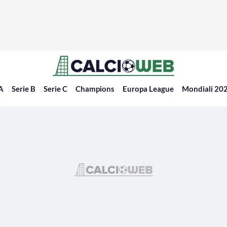
 A
Serie B
Serie C
Champions
Europa League
Mondiali 20