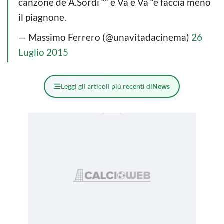
canzone de A.Sordi “” e Va e Va “è faccia meno
il piagnone.
— Massimo Ferrero (@unavitadacinema)
26
Luglio 2015
Leggi gli articoli più recenti di
News