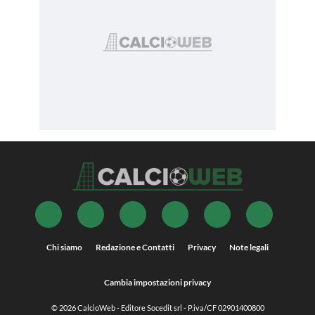
Chi siamo
Redazione e Contatti
Privacy
Note legali
Cambia impostazioni privacy
© 2026
CalcioWeb
- Editore Socedit srl - P.iva/CF 02901400800