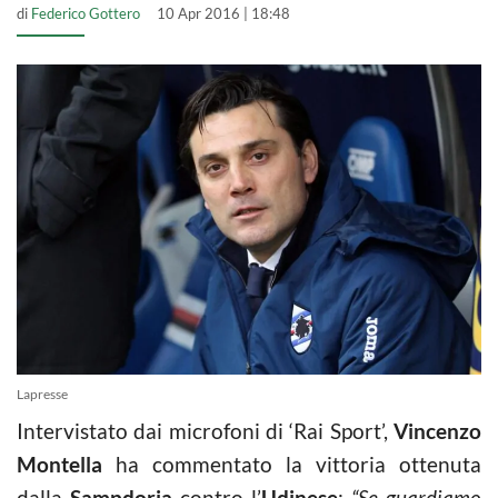
di
Federico Gottero
10 Apr 2016 | 18:48
Lapresse
Intervistato dai microfoni di ‘Rai Sport’,
Vincenzo
Montella
ha commentato la vittoria ottenuta
dalla
Sampdoria
contro l’
Udinese
:
“Se guardiamo