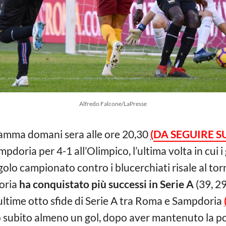
Alfredo Falcone/LaPresse
ramma domani sera alle ore 20,30
(
DA SEGUIRE S
pdoria per 4-1 all’Olimpico, l’ultima volta in cui i
ngolo campionato contro i blucerchiati risale al t
oria
ha conquistato più successi in Serie A
(39, 29
 ultime otto sfide di Serie A tra Roma e Sampdoria
o subito almeno un gol, dopo aver mantenuto la port