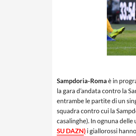
Sampdoria-Roma
è in prog
la gara d’andata contro la Sam
entrambe le partite di un si
squadra contro cui la Sampd
casalinghe). In ognuna delle
SU DAZN
)
i giallorossi hann