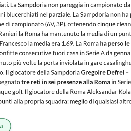
iati. La Sampdoria non pareggia in campionato da 1
er i blucerchiati nel parziale. La Sampdoria non h
he di campionato (6V, 3P), ottenendo cinque clean 
Ranieri la Roma ha mantenuto la media di un punt
Francesco la media era 1.69. La Roma
ha perso le
sconfitte consecutive fuori casa in Serie A da genn
o più volte la porta inviolata in gare casalinghe 
o. Il giocatore della Sampdoria
Gregoire Defrel
– 
 segnato
tre reti in sei presenze alla Roma
in Serie
nque gol). Il giocatore della Roma Aleksandar Kola
unti alla propria squadra: meglio di qualsiasi altr
ws