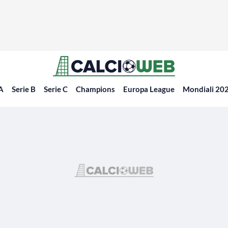
 A
Serie B
Serie C
Champions
Europa League
Mondiali 20