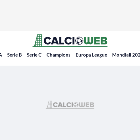
 A
Serie B
Serie C
Champions
Europa League
Mondiali 20