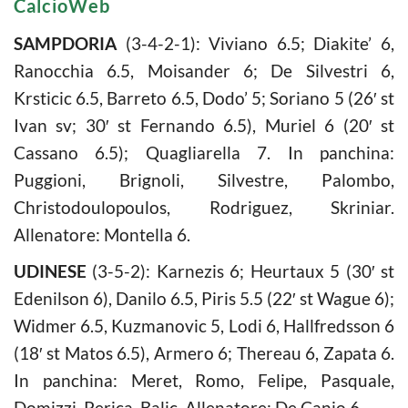
CalcioWeb
SAMPDORIA
(3-4-2-1): Viviano 6.5; Diakite’ 6,
Ranocchia 6.5, Moisander 6; De Silvestri 6,
Krsticic 6.5, Barreto 6.5, Dodo’ 5; Soriano 5 (26′ st
Ivan sv; 30′ st Fernando 6.5), Muriel 6 (20′ st
Cassano 6.5); Quagliarella 7. In panchina:
Puggioni, Brignoli, Silvestre, Palombo,
Christodoulopoulos, Rodriguez, Skriniar.
Allenatore: Montella 6.
UDINESE
(3-5-2): Karnezis 6; Heurtaux 5 (30′ st
Edenilson 6), Danilo 6.5, Piris 5.5 (22′ st Wague 6);
Widmer 6.5, Kuzmanovic 5, Lodi 6, Hallfredsson 6
(18′ st Matos 6.5), Armero 6; Thereau 6, Zapata 6.
In panchina: Meret, Romo, Felipe, Pasquale,
Domizzi, Perica, Balic. Allenatore: De Canio 6.