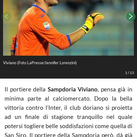
Viviano (Foto LaPresse/Jennifer Lorenzini)
V
1
/
13
Il portiere della
Sampdoria Viviano
, pensa già in
minima parte al calciomercato. Dopo la bella
vittoria contro l’Inter, il club doriano si proietta
ad un finale di stagione tranquillo nel quale
potersi togliere belle soddisfazioni come quella di
San Siro. Il portiere della Sampdoria però, dà già