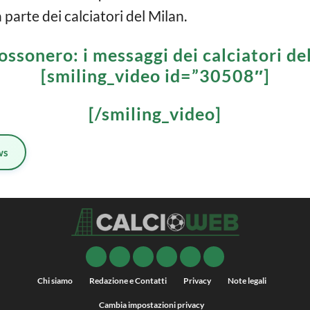
 parte dei calciatori del Milan.
ossonero: i messaggi dei calciatori d
[smiling_video id=”30508″]
[/smiling_video]
ws
Chi siamo
Redazione e Contatti
Privacy
Note legali
Cambia impostazioni privacy