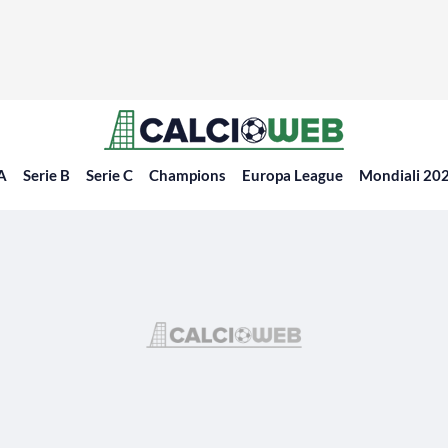
 A
Serie B
Serie C
Champions
Europa League
Mondiali 20