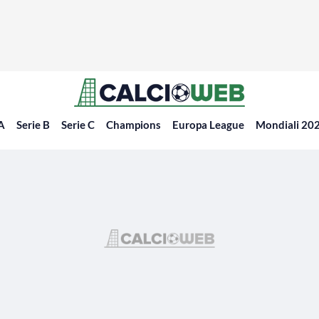
 A
Serie B
Serie C
Champions
Europa League
Mondiali 20