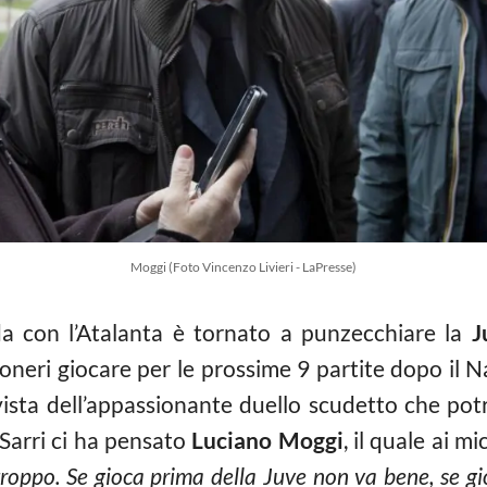
Moggi (Foto Vincenzo Livieri - LaPresse)
a con l’Atalanta è tornato a punzecchiare la
J
oneri giocare per le prossime 9 partite dopo il N
 vista dell’appassionante duello scudetto che po
 Sarri ci ha pensato
Luciano Moggi
, il quale ai m
troppo. Se gioca prima della Juve non va bene, se gio