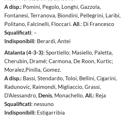
A disp.:
Pomini, Pegolo, Longhi, Gazzola,
Fontanesi, Terranova, Biondini, Pellegrini, Laribi,
Politano, Falcinelli, Floccari.
All
.: Di Francesco
Squalificati
: –
Indisponibili
: Berardi, Antei
Atalanta (4-3-3):
Sportiello; Masiello, Paletta,
Cherubin
,
Dramé; Carmona, De Roon, Kurtic;
Moralez,Pinilla, Gomez.
A disp.:
Bassi, Stendardo, Toloi, Bellini, Cigarini,
Radunovic, Raimondi, Migliaccio, Grassi,
D’Alessandro,
Denis
, Monachello.
All.:
Reja
Squalificati:
nessuno
Indisponibili:
Estigarribia