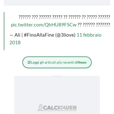
?????? ????? ?? ?????? ?? ????? ?????? ??? ??????
pic.twitter.com/QhHU89FSCw
??????? ?????? ??
— Ali | #FinoAllaFine (@3liove)
11 febbraio
2018
Leggi gli articoli più recenti di
News