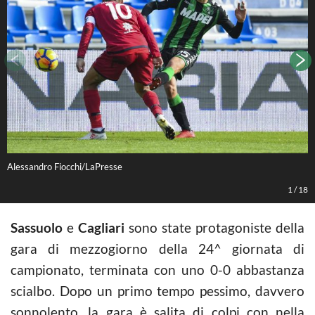
Alessandro Fiocchi/LaPresse
A
1
/
18
Sassuolo
e
Cagliari
sono state protagoniste della
gara di mezzogiorno della 24^ giornata di
campionato, terminata con uno 0-0 abbastanza
scialbo. Dopo un primo tempo pessimo, davvero
sonnolento, la gara è salita di colpi con nella