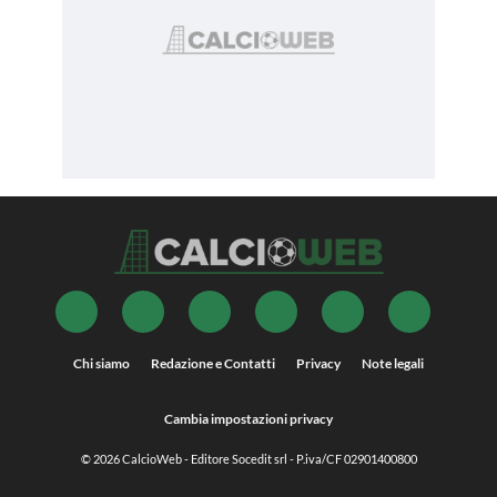
Chi siamo
Redazione e Contatti
Privacy
Note legali
Cambia impostazioni privacy
© 2026
CalcioWeb
- Editore Socedit srl - P.iva/CF 02901400800