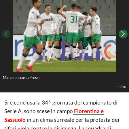
Marco bucco/LaPresse
M
1
/
10
Si è conclusa la 34^ giornata del campionato di
Serie A, sono scese in campo
Fiorentina e
Sassuolo
i
n un clima surreale per la protesta dei
tifosi viola contro la dirigenza. La squadra di