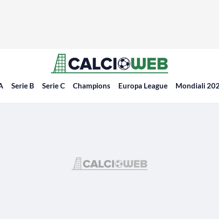
 A
Serie B
Serie C
Champions
Europa League
Mondiali 20