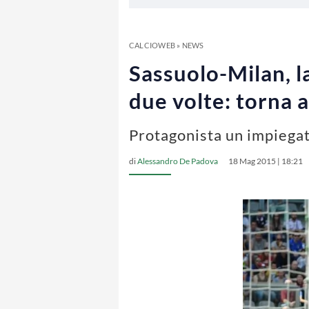
CALCIOWEB
»
NEWS
Sassuolo-Milan, l
due volte: torna 
Protagonista un impiega
di
Alessandro De Padova
18 Mag 2015 | 18:21