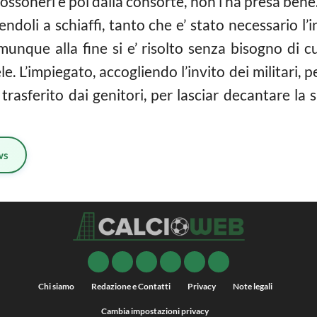
ossoneri e poi dalla consorte, non l’ha presa bene
ndoli a schiaffi, tanto che e’ stato necessario l’
munque alla fine si e’ risolto senza bisogno di 
. L’impiegato, accogliendo l’invito dei militari, 
’ trasferito dai genitori, per lasciar decantare la 
ws
Chi siamo
Redazione e Contatti
Privacy
Note legali
Cambia impostazioni privacy