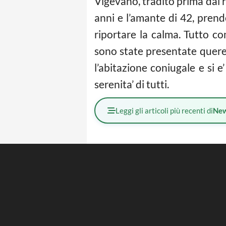
Vigevano, tradito prima dai r
anni e l’amante di 42, prende
riportare la calma. Tutto co
sono state presentate querele
l’abitazione coniugale e si e
serenita’ di tutti.
Leggi gli articoli più recenti di
Ne