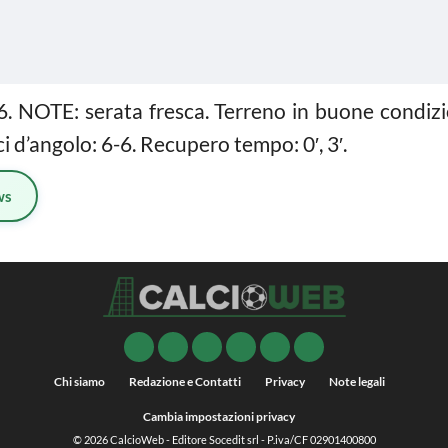
6. NOTE: serata fresca. Terreno in buone condizion
ci d’angolo: 6-6. Recupero tempo: 0′, 3′.
ws
Chi siamo
Redazione e Contatti
Privacy
Note legali
Cambia impostazioni privacy
© 2026
CalcioWeb
- Editore Socedit srl - P.iva/CF 02901400800