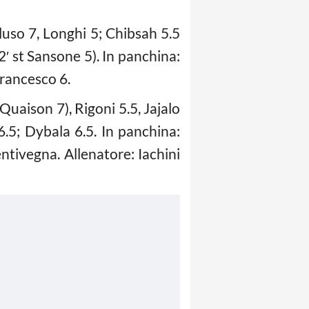
eluso 7, Longhi 5; Chibsah 5.5
12′ st Sansone 5). In panchina:
Francesco 6.
t Quaison 7), Rigoni 5.5, Jajalo
 6.5; Dybala 6.5. In panchina:
entivegna. Allenatore: Iachini