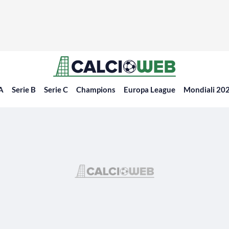
 A
Serie B
Serie C
Champions
Europa League
Mondiali 20