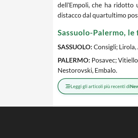
dell’Empoli, che ha ridotto 
distacco dal quartultimo pos
Sassuolo-Palermo, le 
SASSUOLO:
Consigli; Lirola,
PALERMO:
Posavec; Vitiello
Nestorovski, Embalo.
Leggi gli articoli più recenti di
Ne