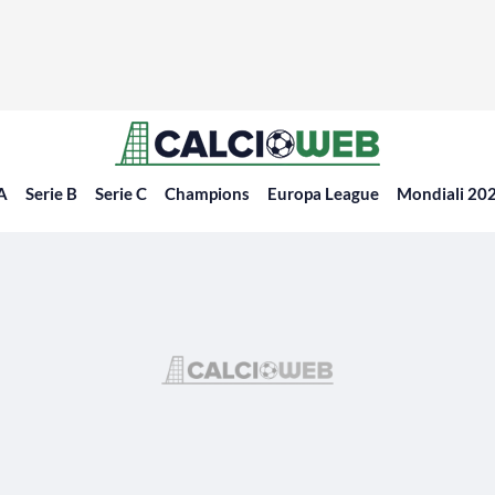
 A
Serie B
Serie C
Champions
Europa League
Mondiali 20