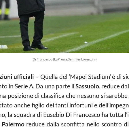
Di Francesco (LaPresse/Jennifer Lorenzini)
oni ufficiali
– Quella del ‘Mapei Stadium’ è di sic
to in Serie A. Da una parte il
Sassuolo
, reduce da
 una posizione di classifica che nessuno si sarebbe
tato anche figlio dei tanti infortuni e dell’imp
no, la squadra di Eusebio Di Francesco ha tutta l’in
n
Palermo
reduce dalla sconfitta nello scontro di