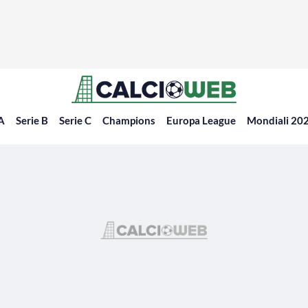
 A
Serie B
Serie C
Champions
Europa League
Mondiali 20