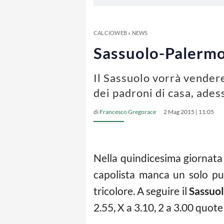
CALCIOWEB
»
NEWS
Sassuolo-Palermo:
Il Sassuolo vorrà vendere
dei padroni di casa, adess
di
Francesco Gregorace
2 Mag 2015 | 11:05
Nella quindicesima giornata 
capolista manca un solo pun
tricolore. A seguire il
Sassuo
2.55, X a 3.10, 2 a 3.00 quot