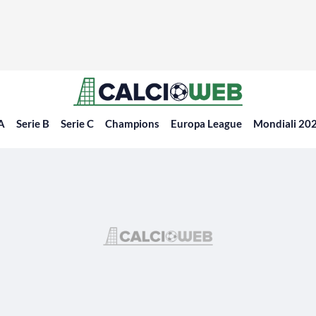
 A
Serie B
Serie C
Champions
Europa League
Mondiali 20