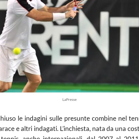
LaPresse
iuso le indagini sulle presunte combine nel tenni
arace e altri indagati. L’inchiesta, nata da una c
tennis, anche internazionali, dal 2007 al 2011.