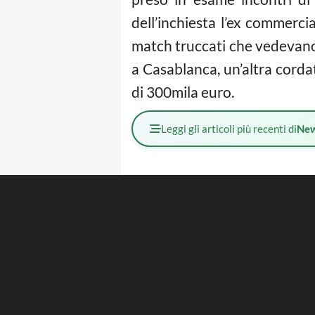
dell’inchiesta l’ex commerc
match truccati che vedevano 
a Casablanca, un’altra corda
di 300mila euro.
Leggi gli articoli più recenti di
Ne