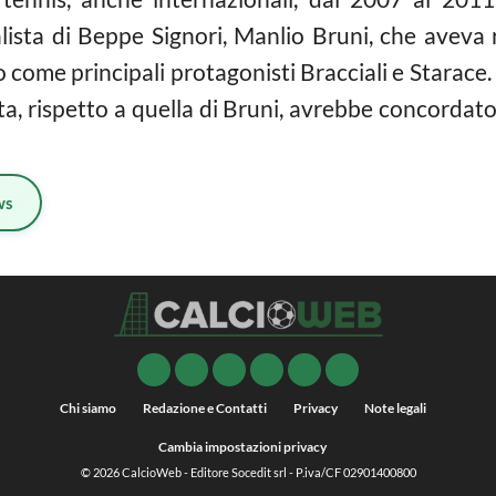
ialista di Beppe Signori, Manlio Bruni, che avev
come principali protagonisti Bracciali e Starace. 
ta, rispetto a quella di Bruni, avrebbe concordato
ws
Chi siamo
Redazione e Contatti
Privacy
Note legali
Cambia impostazioni privacy
© 2026
CalcioWeb
- Editore Socedit srl - P.iva/CF 02901400800