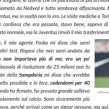
hiamato da Nedved e tutto sembrava affascinante.
N
ntus, ma in realtà non lo ero.
Le visite mediche a To
ne cardiaca che era passata, stavo bene, sapevo 
ato normale, ma la Juventus rinviò il mio trasferimen
, il mio agente Paska mi disse che sarei
ltri test. Risposi che non sarei andato da
us non importava più di me, ero un po’
clausola di risoluzione da 25 milioni non fu
nte della
Sampdoria
mi disse che avrebbe
alto possibile e lo fece,
cedendomi per 40
ndo ho firmato, ho provato grande sollievo
LaPresse
olamente sul calcio. Sono sicuramente più
nova, perché arrivai come un signor nessuno, ma qui