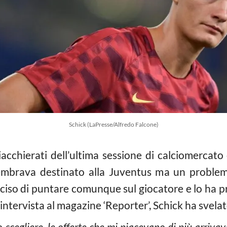
Schick (LaPresse/Alfredo Falcone)
iacchierati dell’ultima sessione di calciomercat
sembrava destinato alla Juventus ma un problema
eciso di puntare comunque sul giocatore e lo ha p
a intervista al magazine ‘Reporter’, Schick ha svel
vo scegliere, le offerte che mi piacevano di più arriv