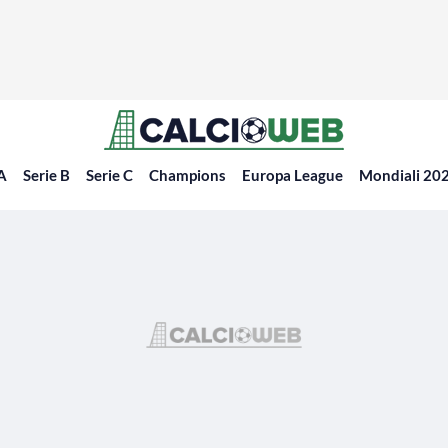
 A
Serie B
Serie C
Champions
Europa League
Mondiali 20