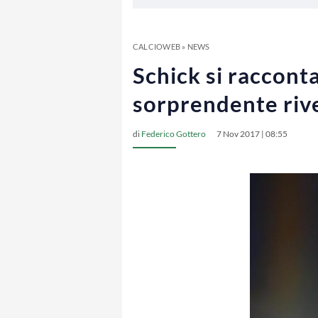
CALCIOWEB
»
NEWS
Schick si racconta
sorprendente rive
di
Federico Gottero
7 Nov 2017 | 08:55