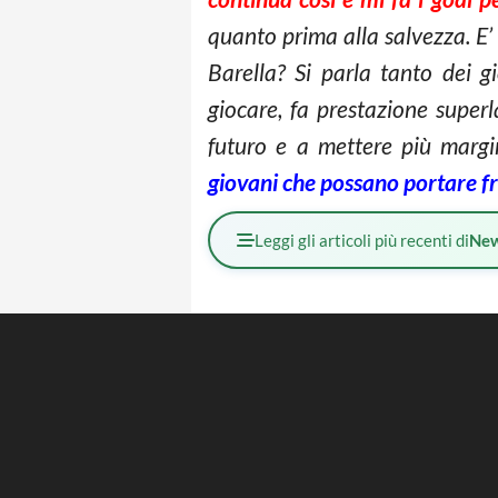
quanto prima alla salvezza. E’ 
Barella? Si parla tanto dei g
giocare, fa prestazione super
futuro e a mettere più margin
giovani che possano portare fr
Leggi gli articoli più recenti di
Ne