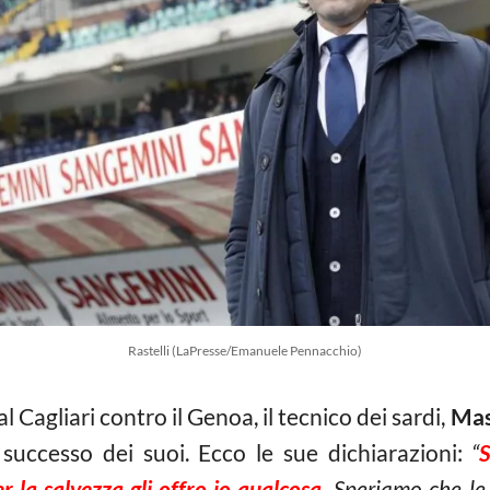
Rastelli (LaPresse/Emanuele Pennacchio)
 Cagliari contro il Genoa, il tecnico dei sardi,
Mas
l successo dei suoi. Ecco le sue dichiarazioni:
“
S
r la salvezza gli offro io qualcosa.
Speriamo che le s