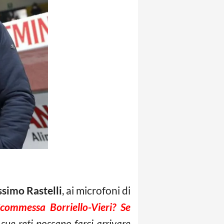
simo Rastelli
, ai microfoni di
commessa Borriello-Vieri?
Se
ue reti possano farci arrivare