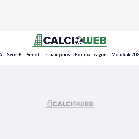
 A
Serie B
Serie C
Champions
Europa League
Mondiali 20