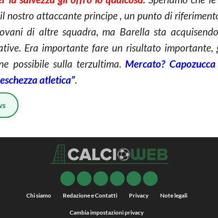
il nostro attaccante principe , un punto di riferiment
iovani di altre squadra, ma Barella sta acquisend
lative. Era importante fare un risultato importante,
e possibile sulla terzultima.
Mercato? Capozucca è
eschezza atletica”
.
ws
Chi siamo
Redazione e Contatti
Privacy
Note legali
Cambia impostazioni privacy