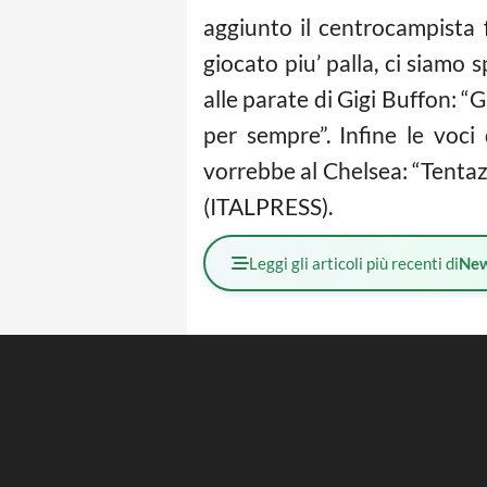
aggiunto il centrocampista
giocato piu’ palla, ci siamo 
alle parate di Gigi Buffon: “G
per sempre”. Infine le voc
vorrebbe al Chelsea: “Tentazi
(ITALPRESS).
Leggi gli articoli più recenti di
Ne