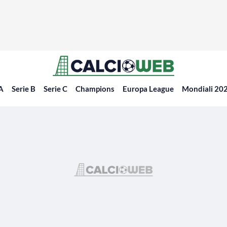
 A
Serie B
Serie C
Champions
Europa League
Mondiali 20