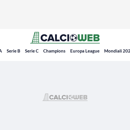
 A
Serie B
Serie C
Champions
Europa League
Mondiali 20