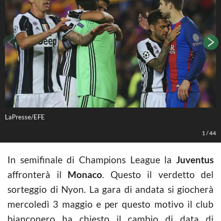
LaPresse/EFE
L
1
/
44
In semifinale di Champions League la
Juventus
affronterà il
Monaco
. Questo il verdetto del
sorteggio di Nyon. La gara di andata si giocherà
mercoledì 3 maggio e per questo motivo il club
bianconero ha chiesto il cambio di data di