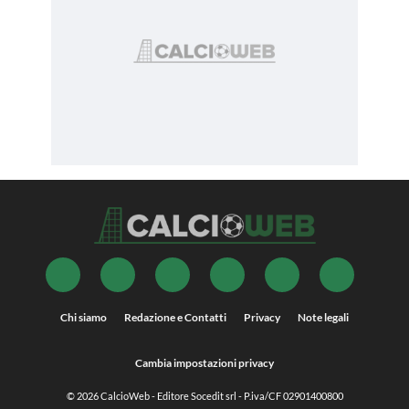
Chi siamo
Redazione e Contatti
Privacy
Note legali
Cambia impostazioni privacy
© 2026
CalcioWeb
- Editore Socedit srl - P.iva/CF 02901400800