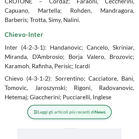
CROTONE – Cordaz; Faraoni, Ceccherini,
Capuano, Martella; Rohden, Mandragora,
Barberis; Trotta, Simy, Nalini.
Chievo-Inter
Inter (4-2-3-1): Handanovic; Cancelo, Skriniar,
Miranda, D’Ambrosio; Borja Valero, Brozovic;
Karamoh, Rafinha, Perisic; Icardi
Chievo (4-3-1-2): Sorrentino; Cacciatore, Bani,
Tomovic, Jaroszynski; Rigoni, Radovanovic,
Hetemaj; Giaccherini; Pucciarelli, Inglese
Leggi gli articoli più recenti di
News