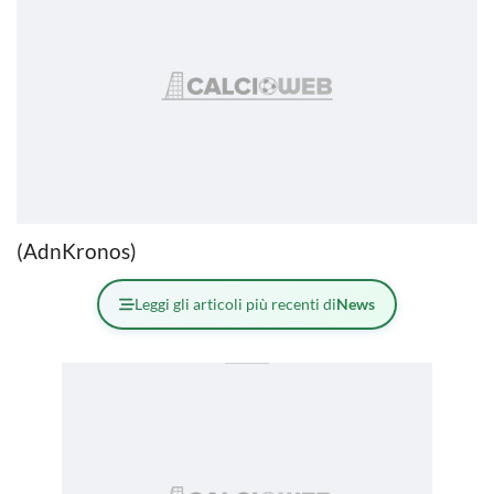
(AdnKronos)
Leggi gli articoli più recenti di
News