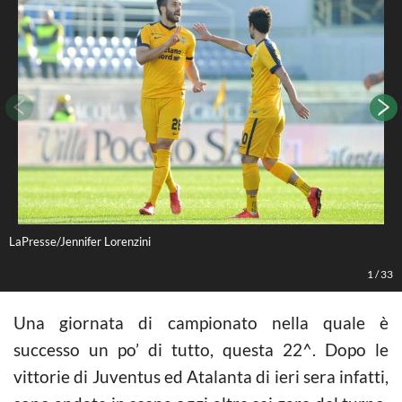
LaPresse/Jennifer Lorenzini
L
1
/
33
Una giornata di campionato nella quale è
successo un po’ di tutto, questa 22^. Dopo le
vittorie di Juventus ed Atalanta di ieri sera infatti,