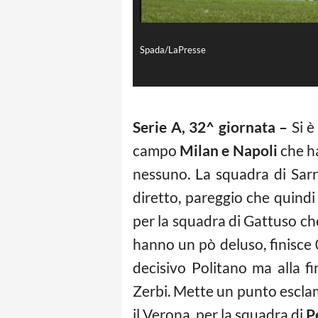
Spada/LaPresse
Serie A, 32^ giornata –
Si è
campo
Milan e Napoli
che h
nessuno. La squadra di Sarri
diretto, pareggio che quindi
per la squadra di Gattuso che
hanno un pò deluso, finisce 0
decisivo Politano ma alla 
Zerbi. Mette un punto esclam
il Verona, per la squadra di
P