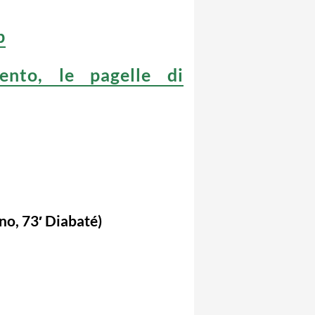
b
ento, le pagelle di
o, 73′ Diabaté)