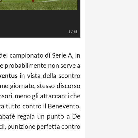
Spada/LaPresse
1
/
15
 del campionato di Serie A, in
che probabilmente non serve a
ventus
in vista della scontro
ime giornate, stesso discorso
nsori, meno gli attaccanti che
lta tutto contro il Benevento,
iabaté regala un punto a De
di, punizione perfetta contro