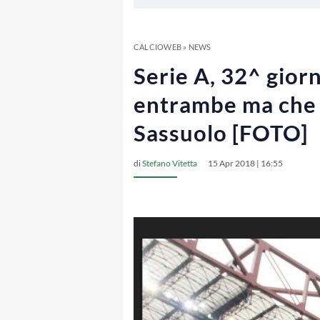
CALCIOWEB
»
NEWS
Serie A, 32^ gior
entrambe ma che s
Sassuolo [FOTO]
di
Stefano Vitetta
15 Apr 2018 | 16:55