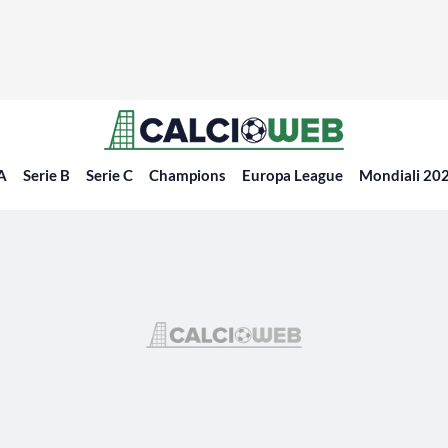
 A
Serie B
Serie C
Champions
Europa League
Mondiali 20