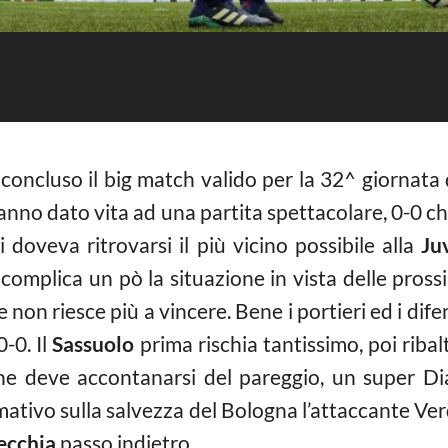
 concluso il big match valido per la 32^ giornata
anno dato vita ad una partita spettacolare, 0-0 
 doveva ritrovarsi il più vicino possibile alla
Ju
 complica un pò la situazione in vista delle pross
 non riesce più a vincere. Bene i portieri ed i dife
-0. Il
Sassuolo
prima rischia tantissimo, poi riba
fine deve accontanarsi del pareggio, un super D
ativo sulla salvezza del Bologna l’attaccante Ver
ecchia
passo indietro.