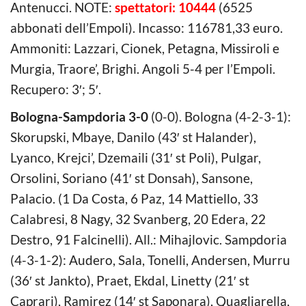
Antenucci. NOTE:
spettatori: 10444
(6525
abbonati dell’Empoli). Incasso: 116781,33 euro.
Ammoniti: Lazzari, Cionek, Petagna, Missiroli e
Murgia, Traore’, Brighi. Angoli 5-4 per l’Empoli.
Recupero: 3′; 5′.
Bologna-Sampdoria 3-0
(0-0). Bologna (4-2-3-1):
Skorupski, Mbaye, Danilo (43′ st Halander),
Lyanco, Krejci’, Dzemaili (31′ st Poli), Pulgar,
Orsolini, Soriano (41′ st Donsah), Sansone,
Palacio. (1 Da Costa, 6 Paz, 14 Mattiello, 33
Calabresi, 8 Nagy, 32 Svanberg, 20 Edera, 22
Destro, 91 Falcinelli). All.: Mihajlovic. Sampdoria
(4-3-1-2): Audero, Sala, Tonelli, Andersen, Murru
(36′ st Jankto), Praet, Ekdal, Linetty (21′ st
Caprari), Ramirez (14′ st Saponara), Quagliarella,