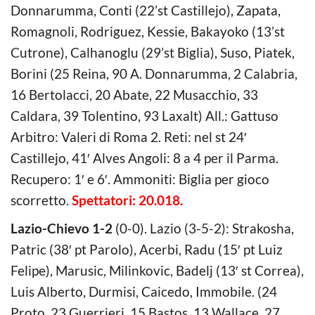
Donnarumma, Conti (22’st Castillejo), Zapata,
Romagnoli, Rodriguez, Kessie, Bakayoko (13’st
Cutrone), Calhanoglu (29’st Biglia), Suso, Piatek,
Borini (25 Reina, 90 A. Donnarumma, 2 Calabria,
16 Bertolacci, 20 Abate, 22 Musacchio, 33
Caldara, 39 Tolentino, 93 Laxalt) All.: Gattuso
Arbitro: Valeri di Roma 2. Reti: nel st 24′
Castillejo, 41′ Alves Angoli: 8 a 4 per il Parma.
Recupero: 1′ e 6′. Ammoniti: Biglia per gioco
scorretto.
Spettatori: 20.018.
Lazio-Chievo 1-2
(0-0). Lazio (3-5-2): Strakosha,
Patric (38′ pt Parolo), Acerbi, Radu (15′ pt Luiz
Felipe), Marusic, Milinkovic, Badelj (13′ st Correa),
Luis Alberto, Durmisi, Caicedo, Immobile. (24
Proto, 23 Guerrieri, 15 Bastos, 13 Wallace, 27