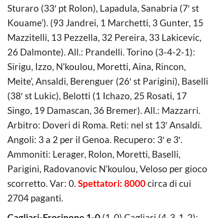
Sturaro (33′ pt Rolon), Lapadula, Sanabria (7′ st
Kouame’). (93 Jandrei, 1 Marchetti, 3 Gunter, 15
Mazzitelli, 13 Pezzella, 32 Pereira, 33 Lakicevic,
26 Dalmonte). All.: Prandelli. Torino (3-4-2-1):
Sirigu, Izzo, N’koulou, Moretti, Aina, Rincon,
Meite’, Ansaldi, Berenguer (26′ st Parigini), Baselli
(38′ st Lukic), Belotti (1 Ichazo, 25 Rosati, 17
Singo, 19 Damascan, 36 Bremer). All.: Mazzarri.
Arbitro: Doveri di Roma. Reti: nel st 13′ Ansaldi.
Angoli: 3 a 2 per il Genoa. Recupero: 3′ e 3′.
Ammoniti: Lerager, Rolon, Moretti, Baselli,
Parigini, Radovanovic N’koulou, Veloso per gioco
scorretto. Var: 0.
Spettatori: 8000
circa di cui
2704 paganti.
Cagliari-Frosinone 1-0
(1-0) Cagliari (4-3-1-2):