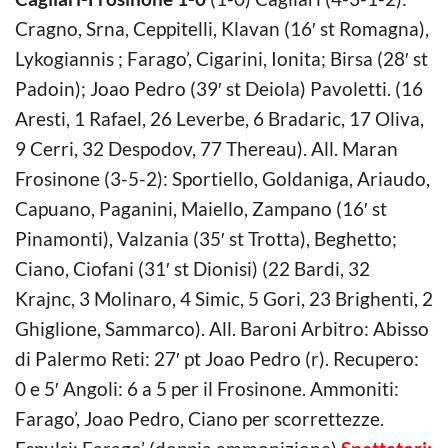
Cragno, Srna, Ceppitelli, Klavan (16′ st Romagna),
Lykogiannis ; Farago’, Cigarini, Ionita; Birsa (28′ st
Padoin); Joao Pedro (39′ st Deiola) Pavoletti. (16
Aresti, 1 Rafael, 26 Leverbe, 6 Bradaric, 17 Oliva,
9 Cerri, 32 Despodov, 77 Thereau). All. Maran
Frosinone (3-5-2): Sportiello, Goldaniga, Ariaudo,
Capuano, Paganini, Maiello, Zampano (16′ st
Pinamonti), Valzania (35′ st Trotta), Beghetto;
Ciano, Ciofani (31′ st Dionisi) (22 Bardi, 32
Krajnc, 3 Molinaro, 4 Simic, 5 Gori, 23 Brighenti, 2
Ghiglione, Sammarco). All. Baroni Arbitro: Abisso
di Palermo Reti: 27′ pt Joao Pedro (r). Recupero:
0 e 5′ Angoli: 6 a 5 per il Frosinone. Ammoniti:
Farago’, Joao Pedro, Ciano per scorrettezze.