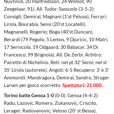
Nuytinck, 20 Hallfredsson, 24 Wilmot, 90
Zeegelaar, 91). All. Tudor. Sassuolo (3-5-2):
Consigli; Demiral, Magnani (1’st Peluso), Ferrari;
Lirola, Bourabia, Sensi (20’st Locatelli),
Magnanelli, Rogerio; Boga (40’st Duncan),
Berardi (79 Pegolo, 5 Lemos, 9 Djuricic, 10 Matri,
17 Sernicola, 19 Odgaard, 30 Babacar, 34 Di
Francesco, 99 Brignola). All. De Zerbi. Arbitro:
Pairetto di Nichelino. Reti: nel pt 32′ Sensi; nel st
35′ Lirola (autorete). Angoli: 6-5 Recupero: 3′ e 3′
Ammoniti: Mandragora, Demiral, Sandro, Stryger
Larsen per gioco scorretto.
Spettatori: 21.000.
Torino batte Genoa 1-0
(0-0). Genoa (4-4-2):
Radu, Lazovic, Romero, Zukanovic, Criscito,
Lerager, Radovanovic, Veloso (20′ st Bessa),