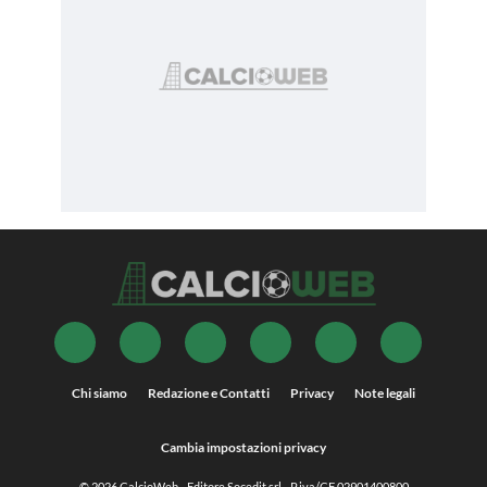
Chi siamo
Redazione e Contatti
Privacy
Note legali
Cambia impostazioni privacy
© 2026
CalcioWeb
- Editore Socedit srl - P.iva/CF 02901400800