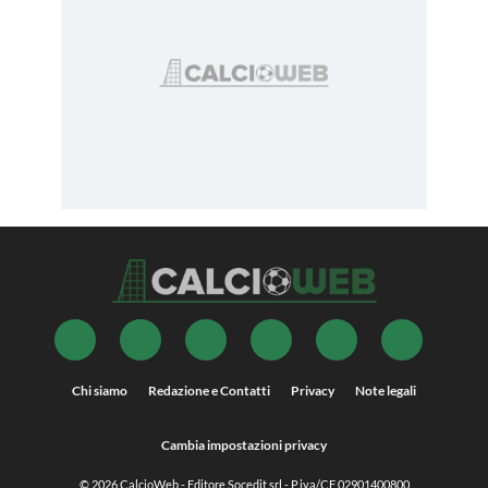
Chi siamo
Redazione e Contatti
Privacy
Note legali
Cambia impostazioni privacy
© 2026
CalcioWeb
- Editore Socedit srl - P.iva/CF 02901400800