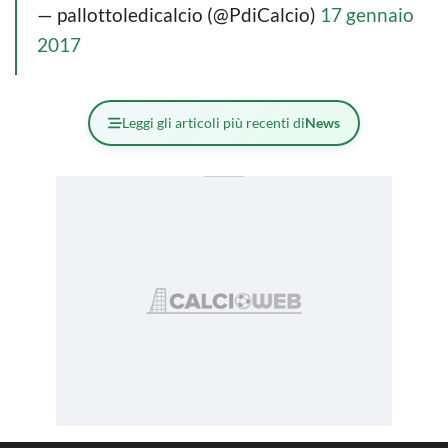
— pallottoledicalcio (@PdiCalcio)
17 gennaio
2017
Leggi gli articoli più recenti di
News