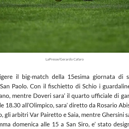
LaPresse/Gerardo Cafaro
igere il big-match della 15esima giornata di 
n Paolo. Con il fischietto di Schio i guardaline
iano, mentre Doveri sara’ il quarto ufficiale di gar
18.30 all’Olimpico, sara’ diretto da Rosario Abis
, gli arbitri Var Pairetto e Saia, mentre Ghersini sar
mma domenica alle 15 a San Siro, e’ stato desi