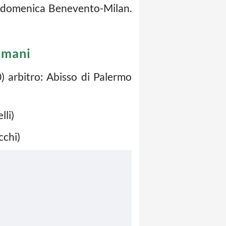
di domenica Benevento-Milan.
e mani
) arbitro: Abisso di Palermo
lli)
cchi)