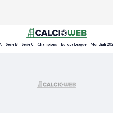
 A
Serie B
Serie C
Champions
Europa League
Mondiali 20