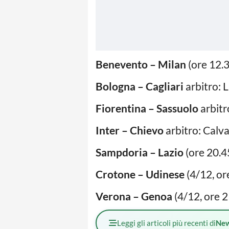
Benevento – Milan
(ore 12.3
Bologna – Cagliari
arbitro: 
Fiorentina – Sassuolo
arbitr
Inter – Chievo
arbitro: Calv
Sampdoria – Lazio
(ore 20.4
Crotone – Udinese
(4/12, or
Verona – Genoa
(4/12, ore 2
Leggi gli articoli più recenti di
Ne