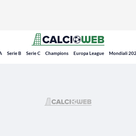
 A
Serie B
Serie C
Champions
Europa League
Mondiali 20