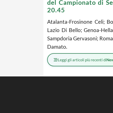
del Campionato di S
20.45
Atalanta-Frosinone Celi; B
Lazio Di Bello; Genoa-Hell
Sampdoria Gervasoni; Roma-J
Damato.
Leggi gli articoli più recenti di
Ne