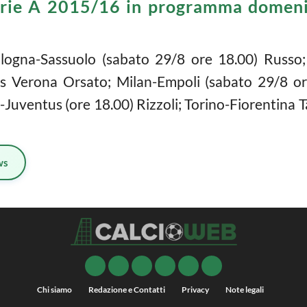
erie A 2015/16 in programma domenic
ologna-Sassuolo (sabato 29/8 ore 18.00) Russo;
as Verona Orsato; Milan-Empoli (sabato 29/8 ore
uventus (ore 18.00) Rizzoli; Torino-Fiorentina 
ws
Chi siamo
Redazione e Contatti
Privacy
Note legali