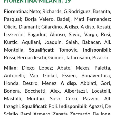
FIORENTINA-MILAN h. 19
Fiorentina:
Neto; Richards, G.Rodriguez, Basanta,
Pasqual; Borja Valero, Badelj, Mati Fernandez;
Olicic, Diamanti; Gilardino.
A disp
. A disp. Rosati,
Lezzerini, Bagadur, Alonso, Savic, Varga, Rosi,
Kurtic, Aquilani, Joaquin, Salah, Babacar. All.
Montella.
Squalificati
: Tomovic.
Indisponibili:
Rossi, Bernardeschi, Gomez, Tatarusanu, Pizarro.
Milan
: Diego Lopez; Abate, Mexes, Paletta,
Antonelli; Van Ginkel, Essien, Bonaventura;
Honda, Destro, Menez.
A disp
. Abbiati, Gori,
Bonera, Bocchetti, Alex, Albertazzi, Locatelli,
Mastalli, Muntari, Suso, Cerci, Pazzini. All.
Inzaghi.
Squalificati
: Poli.
Indisponibili
: Agazzi, De
Sciglio, Rami, Armero, Zapata, Zaccardo, De Jong,