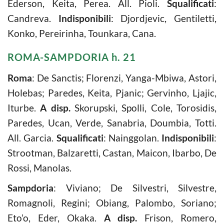
Ederson, Keita, Perea. All. Pioli.
Squalificati
:
Candreva.
Indisponibili
: Djordjevic, Gentiletti,
Konko, Pereirinha, Tounkara, Cana.
ROMA-SAMPDORIA h. 21
Roma
: De Sanctis; Florenzi, Yanga-Mbiwa, Astori,
Holebas; Paredes, Keita, Pjanic; Gervinho, Ljajic,
Iturbe.
A disp.
Skorupski, Spolli, Cole, Torosidis,
Paredes, Ucan, Verde, Sanabria, Doumbia, Totti.
All. Garcia.
Squalificati
: Nainggolan.
Indisponibili
:
Strootman, Balzaretti, Castan, Maicon, Ibarbo, De
Rossi, Manolas.
Sampdoria
: Viviano; De Silvestri, Silvestre,
Romagnoli, Regini; Obiang, Palombo, Soriano;
Eto’o, Eder, Okaka.
A disp.
Frison, Romero,