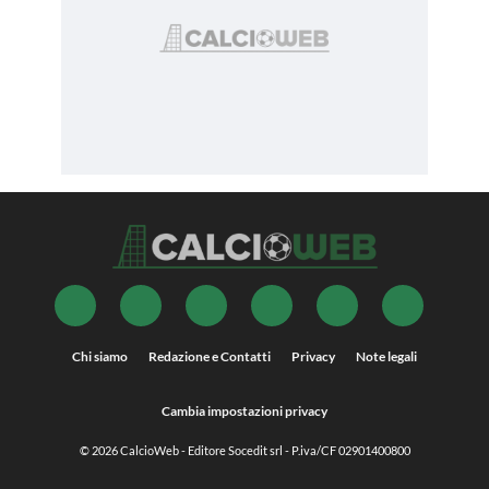
Chi siamo
Redazione e Contatti
Privacy
Note legali
Cambia impostazioni privacy
© 2026
CalcioWeb
- Editore Socedit srl - P.iva/CF 02901400800