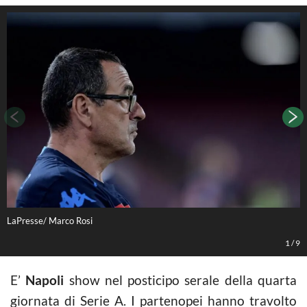
LaPresse/ Marco Rosi
L
1
/
9
E’
Napoli
show nel posticipo serale della quarta
giornata di Serie A. I partenopei hanno travolto