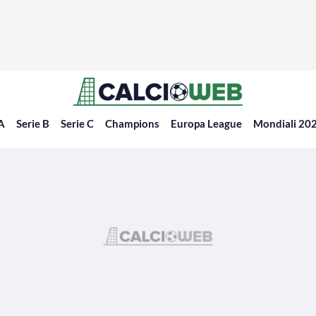
 A
Serie B
Serie C
Champions
Europa League
Mondiali 20