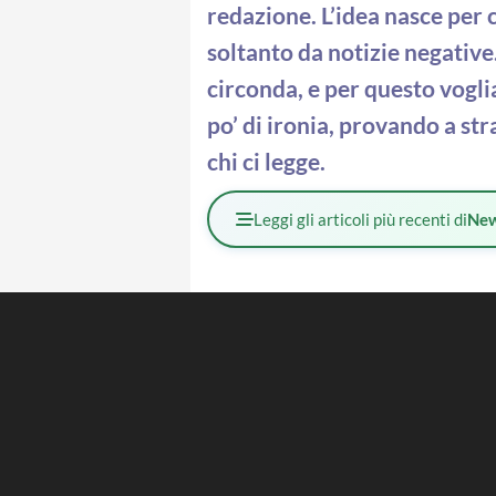
redazione. L’idea nasce per c
soltanto da notizie negative
circonda, e per questo vogl
po’ di ironia, provando a st
chi ci legge.
Leggi gli articoli più recenti di
Ne