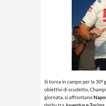
Si torna in campo per la 30ª
obiettivi di scudetto, Champi
giornata, si affrontano
Napol
derby tra
Juventus e Torino