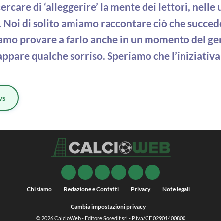
ercare di ‘alleggerire’ la mente dei lettori, nell
. Noi di solito amiamo raccontare ciò che succede
iamo provare a farlo anche in un momento del ge
rappare qualche sorriso. Speriamo che l’iniziativ
ws
Chi siamo
Redazione e Contatti
Privacy
Note legali
Cambia impostazioni privacy
© 2026
CalcioWeb
- Editore Socedit srl - P.iva/CF 02901400800