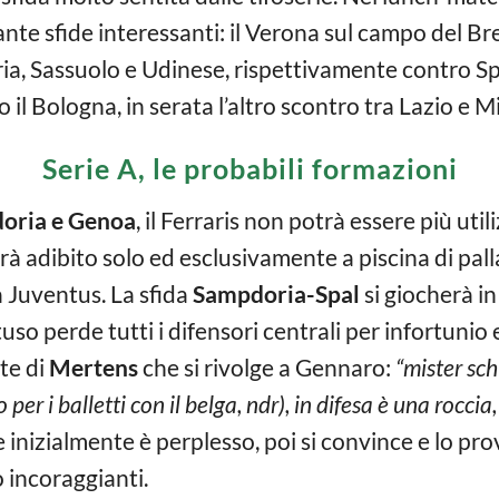
tante sfide interessanti: il Verona sul campo del Br
a, Sassuolo e Udinese, rispettivamente contro Sp
 il Bologna, in serata l’altro scontro tra Lazio e Mi
Serie A, le probabili formazioni
oria e Genoa
, il Ferraris non potrà essere più util
arà adibito solo ed esclusivamente a piscina di p
a Juventus. La sfida
Sampdoria-Spal
si giocherà in
so perde tutti i difensori centrali per infortunio 
rte di
Mertens
che si rivolge a Gennaro:
“mister sc
r i balletti con il belga, ndr), in difesa è una roccia
e inizialmente è perplesso, poi si convince e lo pr
 incoraggianti.