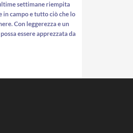
e ultime settimane riempita
 in campo e tutto ciò che lo
nere. Con leggerezza e un
a possa essere apprezzata da