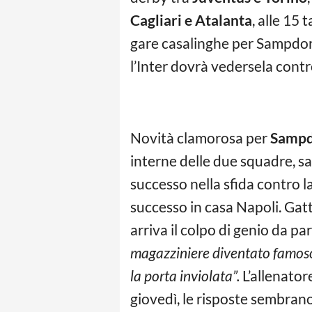
Cagliari e Atalanta
, alle 15 
gare casalinghe per Sampdori
l’Inter dovrà vedersela contro
Novità clamorosa per
Sampd
interne delle due squadre, s
successo nella sfida contro l
successo in casa Napoli. Gattu
arriva il colpo di genio da pa
magazziniere diventato famoso pe
la porta inviolata”.
L’allenator
giovedì, le risposte sembrano