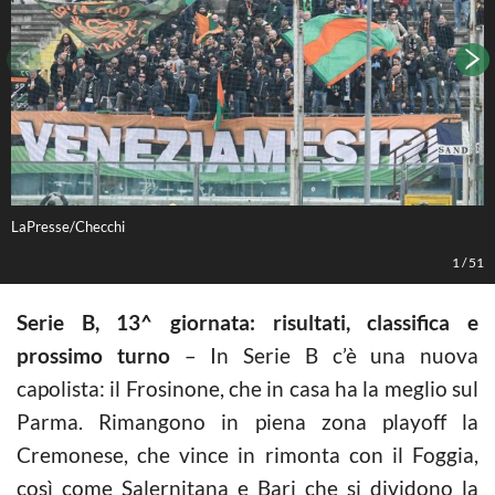
LaPresse/Checchi
L
1
/
51
Serie B, 13^ giornata: risultati, classifica e
prossimo turno
– In Serie B c’è una nuova
capolista: il Frosinone, che in casa ha la meglio sul
Parma. Rimangono in piena zona playoff la
Cremonese, che vince in rimonta con il Foggia,
così come Salernitana e Bari che si dividono la