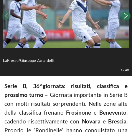
LaPresse/Giuseppe Zanardelli
L
1
/
40
Serie B, 36^giornata: risultati, classifica e
prossimo turno
– Giornata importante in Serie B
con molti risultati sorprendenti. Nelle zone alte
della classifica frenano
Frosinone
e
Benevento
,
cadendo rispettivamente con
Novara
e
Brescia.
Proprio le ‘Rondinelle’ hanno conquistato una