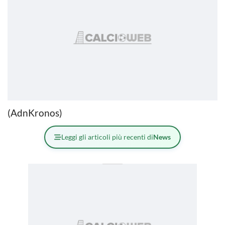
(AdnKronos)
Leggi gli articoli più recenti di
News