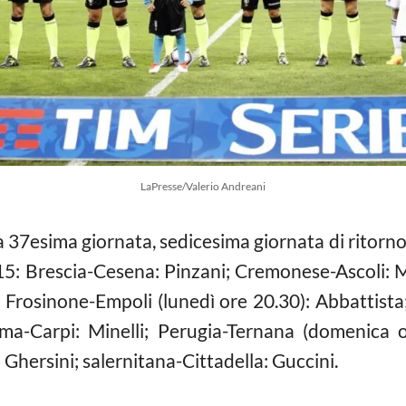
LaPresse/Valerio Andreani
la 37esima giornata, sedicesima giornata di ritorno
: Brescia-Cesena: Pinzani; Cremonese-Ascoli: Mar
i; Frosinone-Empoli (lunedì ore 20.30): Abbattis
rma-Carpi: Minelli; Perugia-Ternana (domenica 
Ghersini; salernitana-Cittadella: Guccini.