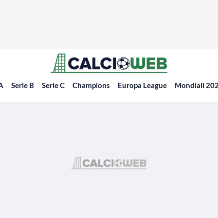
 A
Serie B
Serie C
Champions
Europa League
Mondiali 20